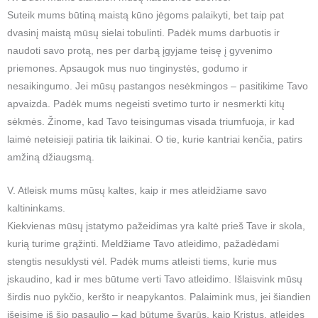
Suteik mums būtiną maistą kūno jėgoms palaikyti, bet taip pat
dvasinį maistą mūsų sielai tobulinti. Padėk mums darbuotis ir
naudoti savo protą, nes per darbą įgyjame teisę į gyvenimo
priemones. Apsaugok mus nuo tinginystės, godumo ir
nesaikingumo. Jei mūsų pastangos nesėkmingos – pasitikime Tavo
apvaizda. Padėk mums negeisti svetimo turto ir nesmerkti kitų
sėkmės. Žinome, kad Tavo teisingumas visada triumfuoja, ir kad
laimė neteisieji patiria tik laikinai. O tie, kurie kantriai kenčia, patirs
amžiną džiaugsmą.
V. Atleisk mums mūsų kaltes, kaip ir mes atleidžiame savo
kaltininkams.
Kiekvienas mūsų įstatymo pažeidimas yra kaltė prieš Tave ir skola,
kurią turime grąžinti. Meldžiame Tavo atleidimo, pažadėdami
stengtis nesuklysti vėl. Padėk mums atleisti tiems, kurie mus
įskaudino, kad ir mes būtume verti Tavo atleidimo. Išlaisvink mūsų
širdis nuo pykčio, keršto ir neapykantos. Palaimink mus, jei šiandien
išeisime iš šio pasaulio – kad būtume švarūs, kaip Kristus, atleidęs