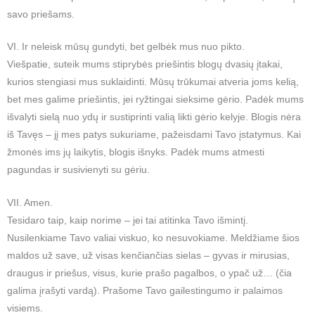
savo priešams.
VI. Ir neleisk mūsų gundyti, bet gelbėk mus nuo pikto.
Viešpatie, suteik mums stiprybės priešintis blogų dvasių įtakai,
kurios stengiasi mus suklaidinti. Mūsų trūkumai atveria joms kelią,
bet mes galime priešintis, jei ryžtingai sieksime gėrio. Padėk mums
išvalyti sielą nuo ydų ir sustiprinti valią likti gėrio kelyje. Blogis nėra
iš Tavęs – jį mes patys sukuriame, pažeisdami Tavo įstatymus. Kai
žmonės ims jų laikytis, blogis išnyks. Padėk mums atmesti
pagundas ir susivienyti su gėriu.
VII. Amen.
Tesidaro taip, kaip norime – jei tai atitinka Tavo išmintį.
Nusilenkiame Tavo valiai viskuo, ko nesuvokiame. Meldžiame šios
maldos už save, už visas kenčiančias sielas – gyvas ir mirusias,
draugus ir priešus, visus, kurie prašo pagalbos, o ypač už… (čia
galima įrašyti vardą). Prašome Tavo gailestingumo ir palaimos
visiems.