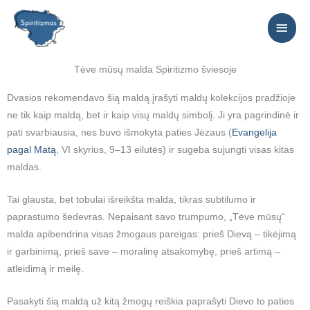
Pereiti
PAGR
prie
MEN
turinio
Tėve mūsų malda Spiritizmo šviesoje
Dvasios rekomendavo šią maldą įrašyti maldų kolekcijos pradžioje
ne tik kaip maldą, bet ir kaip visų maldų simbolį. Ji yra pagrindinė ir
pati svarbiausia, nes buvo išmokyta paties Jėzaus (
Evangelija
pagal Matą
, VI skyrius, 9–13 eilutės) ir sugeba sujungti visas kitas
maldas.
Tai glausta, bet tobulai išreikšta malda, tikras subtilumo ir
paprastumo šedevras. Nepaisant savo trumpumo, „Tėve mūsų“
malda apibendrina visas žmogaus pareigas: prieš Dievą – tikėjimą
ir garbinimą, prieš save – moralinę atsakomybę, prieš artimą –
atleidimą ir meilę.
Pasakyti šią maldą už kitą žmogų reiškia paprašyti Dievo to paties