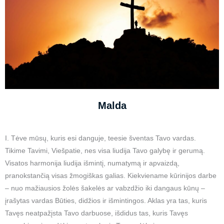
Malda
I. Tėve mūsų, kuris esi danguje, teesie šventas Tavo vardas.
Tikime Tavimi, Viešpatie, nes visa liudija Tavo galybę ir gerumą.
Visatos harmonija liudija išmintį, numatymą ir apvaizdą,
pranokstančią visas žmogiškas galias. Kiekviename kūrinijos darbe
– nuo mažiausios žolės šakelės ar vabzdžio iki dangaus kūnų –
įrašytas vardas Būties, didžios ir išmintingos. Aklas yra tas, kuris
Tavęs neatpažįsta Tavo darbuose, išdidus tas, kuris Tavęs