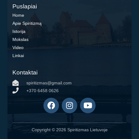
Puslapiai
Home
Apie Spiritizmą
Istorija
Mokslas
Video
Linkai
Kontaktai
spiritizmas@gmail.com
+370 6458 0626
F
I
Y
a
n
o
c
s
u
e
t
t
Copyright © 2026 Spiritizmas Lietuvoje
b
a
u