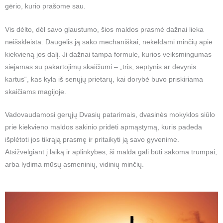
gėrio, kurio prašome sau.
Vis dėlto, dėl savo glaustumo, šios maldos prasmė dažnai lieka
neišskleista. Daugelis ją sako mechaniškai, nekeldami minčių apie
kiekvieną jos dalį. Ji dažnai tampa formule, kurios veiksmingumas
siejamas su pakartojimų skaičiumi – „tris, septynis ar devynis
kartus“, kas kyla iš senųjų prietarų, kai dorybė buvo priskiriama
skaičiams magijoje.
Vadovaudamosi gerųjų Dvasių patarimais, dvasinės mokyklos siūlo
prie kiekvieno maldos sakinio pridėti apmąstymą, kuris padeda
išplėtoti jos tikrąją prasmę ir pritaikyti ją savo gyvenime.
Atsižvelgiant į laiką ir aplinkybes, ši malda gali būti sakoma trumpai,
arba lydima mūsų asmeninių, vidinių minčių.