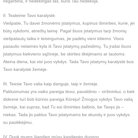
negarbina, ir nedėkingas tas, kuris Tau nedėkoja.
II. Teateinie Tavo karalystė.
Viešpatie, Tu davei žmonėms įstatymus, kupinus išminties, kurie, jei
būtų vykdomi, atneštų laimę. Pagal šiuos įstatymus tarp žmonių
viešpatautų taika ir teisingumas, jie padėtų vieni kitiems. Visos
pasaulio nelaimės kyla iš Tavo įstatymų pažeidimų. Tu įrašai šiuos
įstatymus kiekvieno sąžinėje, be skirties tikėjimams ar tautoms.
Ateina diena, kai visi juos vykdys. Tada Tavo įstatymų karalystė bus
Tavo karalystė žemėje.
III. Teesie Tavo valia kaip danguje, taip ir žemėje.
Paklusnumas yra vaiko pareiga tėvui, pavaldinio – viršininkui, o kiek
didesnė turi būti kūrinio pareiga Kūrėjui! Žmogus vykdys Tavo valią
žemėje, kai supras, kad Tu esi išminties šaltinis, be Tavęs jis –
niekas. Tada jis paklus Tavo įstatymams be skundų ir juos vykdys
su pasitikėjimu.
IV. Duok mums šiandien mūsų kasdienės duonos.