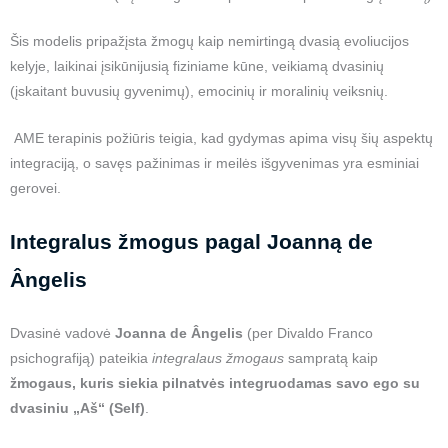
Šis modelis pripažįsta žmogų kaip nemirtingą dvasią evoliucijos
kelyje, laikinai įsikūnijusią fiziniame kūne, veikiamą dvasinių
(įskaitant buvusių gyvenimų), emocinių ir moralinių veiksnių.
AME terapinis požiūris teigia, kad gydymas apima visų šių aspektų
integraciją, o savęs pažinimas ir meilės išgyvenimas yra esminiai
gerovei.
Integralus žmogus pagal Joanną de
Ângelis
Dvasinė vadovė
Joanna de Ângelis
(per Divaldo Franco
psichografiją) pateikia
integralaus žmogaus
sampratą kaip
žmogaus, kuris siekia pilnatvės integruodamas savo ego su
dvasiniu „Aš“ (Self)
.