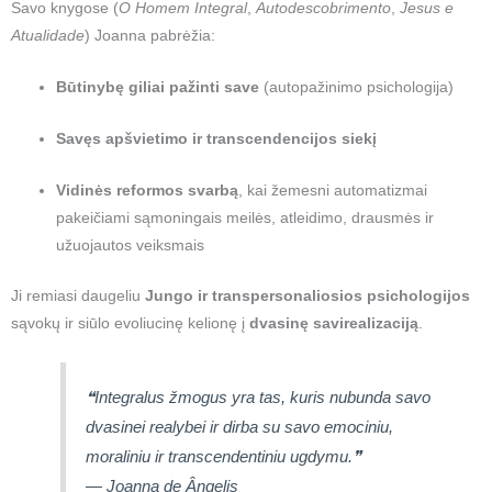
Savo knygose (
O Homem Integral
,
Autodescobrimento
,
Jesus e
Atualidade
) Joanna pabrėžia:
Būtinybę giliai pažinti save
(autopažinimo psichologija)
Savęs apšvietimo ir transcendencijos siekį
Vidinės reformos svarbą
, kai žemesni automatizmai
pakeičiami sąmoningais meilės, atleidimo, drausmės ir
užuojautos veiksmais
Ji remiasi daugeliu
Jungo ir transpersonaliosios psichologijos
sąvokų ir siūlo evoliucinę kelionę į
dvasinę savirealizaciją
.
❝Integralus žmogus yra tas, kuris nubunda savo
dvasinei realybei ir dirba su savo emociniu,
moraliniu ir transcendentiniu ugdymu.❞
—
Joanna de Ângelis