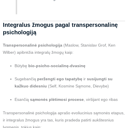
Integralus žmogus pagal transpersonalinę
psichologiją
Transpersonalinė psichologija
(Maslow, Stanislav Grof, Ken
Wilber) apibrėžia integralų žmogų kaip:
Būtybę
bio-psicho-socialinę-dvasinę
Sugebančią
peržengti ego tapatybę
ir
susijungti su
kažkuo didesniu
(Self, Kosmine Sąmone, Dievybe)
Esančią
sąmonės plėtimosi procese
, viršijant ego ribas
Transpersonalinė psichologija aprašo evoliucinius sąmonės etapus,
ir integralus žmogus yra tas, kuris pradeda patirti aukštesnius
lygmenis, tokius kaip: