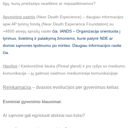
ligų, kurių priežastys neaiškios ar nepaaiškinamos?
Apymirtinė patirtis
(Near Death Experience) – daugiau informacijos
apie AP tyrimų fondą (Near Death Experience Foundation) su
+4800 atvejų aprašų rasite
čia.
IANDS – Organizacija orientuota į
tyrimus, švietimą ir palaikymą žmonėms, kurie patyrė NDE ar
domisi sąmonės tęstinumu po mirties. Daugiau informacijos rasite
čia
.
Hipofizė
/ Kankorėžinė liauka (Pineal gland) ir jos ryšys su mediumo
komunikacija – jų galimas vaidmuo mediuminėje komunikacijoje
Reinkarnacija
–
dvasios evoliucijos per gyvenimus kelias
Esminiai gyvenimo klausimai
:
Ar sąmonė gali egzistuoti atskirai nuo kūno?