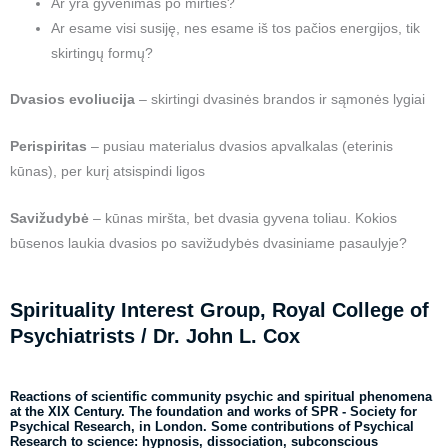
Ar yra gyvenimas po mirties?
Ar esame visi susiję, nes esame iš tos pačios energijos, tik
skirtingų formų?
Dvasios evoliucija
– skirtingi dvasinės brandos ir sąmonės lygiai
Perispiritas
– pusiau materialus dvasios apvalkalas (eterinis
kūnas), per kurį atsispindi ligos
Savižudybė
– kūnas miršta, bet dvasia gyvena toliau. Kokios
būsenos laukia dvasios po savižudybės dvasiniame pasaulyje?
Spirituality Interest Group, Royal College of
Psychiatrists / Dr. John L. Cox
Reactions of scientific community psychic and spiritual phenomena
at the XIX Century. The foundation and works of SPR - Society for
Psychical Research, in London. Some contributions of Psychical
Research to science: hypnosis, dissociation, subconscious