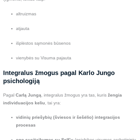
altruizmas
atjauta
išplėstos sąmonės būsenos
vienybės su Visuma pajauta
Integralus žmogus pagal Karlo Jungo
psichologiją
Pagal
Carlą Jungą
, integralus žmogus yra tas, kuris
žengia
individuacijos keliu
, tai yra:
vidinių priešybių (šviesos ir šešėlio) integracijos
procesas
ego susitaikymas su Self’u
(psichikos visumos archetipiniu