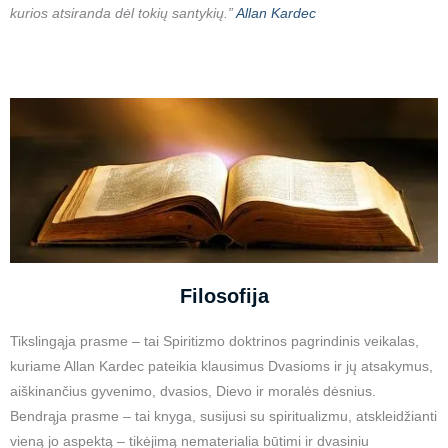
kurios atsiranda dėl tokių santykių.”
Allan Kardec
Filosofija
Tikslingąja prasme – tai Spiritizmo doktrinos pagrindinis veikalas,
kuriame Allan Kardec pateikia klausimus Dvasioms ir jų atsakymus,
aiškinančius gyvenimo, dvasios, Dievo ir moralės dėsnius.
Bendrąja prasme – tai knyga, susijusi su spiritualizmu, atskleidžianti
vieną jo aspektą – tikėjimą nematerialia būtimi ir dvasiniu