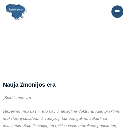
Pereiti
PAGR
prie
MEN
turinio
Nauja žmonijos era
„Spiritizmas yra
stebėjimo mokslas ir, tuo pačiu, filosofinė doktrina. Kaip praktinis
mokslas, jį susideda iš santykių, kuriuos galima sukurti su
dvasiomis. Kaip filosofija, tai reiškia visas moralines pasekmes,