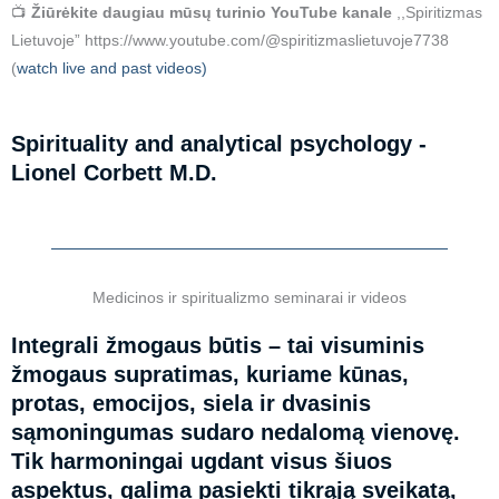
📺
Žiūrėkite daugiau mūsų turinio YouTube kanale
,,Spiritizmas
Lietuvoje” https://www.youtube.com/@spiritizmaslietuvoje7738
(
watch live and past videos)
Spirituality and analytical psychology -
Lionel Corbett M.D.
Medicinos ir spiritualizmo seminarai ir videos
Integrali žmogaus būtis
– tai visuminis
žmogaus supratimas, kuriame kūnas,
protas, emocijos, siela ir dvasinis
sąmoningumas sudaro nedalomą vienovę.
Tik harmoningai ugdant visus šiuos
aspektus, galima pasiekti tikrąją sveikatą,