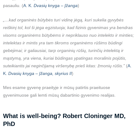
pasauliu. (
A. K.
Dvasių knyga – Įžanga
)
„…kad organinės būtybės turi vidinę jėgą, kuri sukelia gyvybės
reiškinį tol, kol ši jėga egzistuoja; kad fizinis gyvenimas yra bendras
visoms organinėms būtybėms ir nepriklauso nuo intelekto ir minties;
intelektas ir mintis yra tam tikroms organinėms rūšims būdingi
gebėjimai; ir galiausiai, tarp organinių rūšių, turinčių intelektą ir
mąstymą, yra viena, kuriai būdingas ypatingas moralinis pojūtis,
suteikiantis jai neginčijamą viršenybę prieš kitas: žmonių rūšis.”
(
A.
K.
Dvasių knyga – Įžanga, skyrius II
)
Mes esame gyvenę praeityje ir mūsų patirtis praeituose
gyvenimuose gali lemti mūsų dabartinio gyvenimo realijas.
What is well-being? Robert Cloninger MD,
PhD