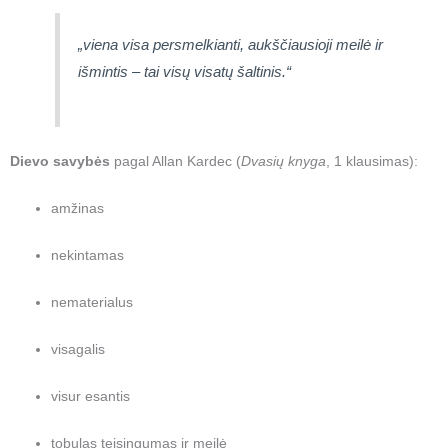
„viena visa persmelkianti, aukščiausioji meilė ir
išmintis – tai visų visatų šaltinis.“
Dievo savybės
pagal Allan Kardec (
Dvasių knyga
, 1 klausimas):
amžinas
nekintamas
nematerialus
visagalis
visur esantis
tobulas teisingumas ir meilė