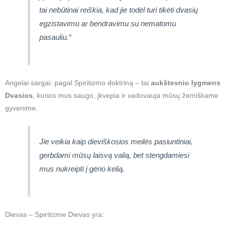
tai nebūtinai reiškia, kad jie todėl turi tikėti dvasių
egzistavimu ar bendravimu su nematomu
pasauliu.“
Angelai sargai: pagal Spiritizmo doktriną – tai
aukštesnio lygmens
Dvasios
, kurios mus saugo, įkvepia ir vadovauja mūsų žemiškame
gyvenime.
Jie veikia kaip dieviškosios meilės pasiuntiniai,
gerbdami mūsų laisvą valią, bet stengdamiesi
mus nukreipti į gėrio kelią.
Dievas – Spiritizme Dievas yra: