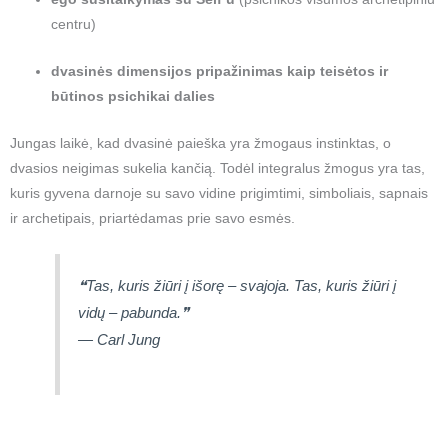
centru)
dvasinės dimensijos pripažinimas kaip teisėtos ir
būtinos psichikai dalies
Jungas laikė, kad dvasinė paieška yra žmogaus instinktas, o
dvasios neigimas sukelia kančią. Todėl integralus žmogus yra tas,
kuris gyvena darnoje su savo vidine prigimtimi, simboliais, sapnais
ir archetipais, priartėdamas prie savo esmės.
❝Tas, kuris žiūri į išorę – svajoja. Tas, kuris žiūri į
vidų – pabunda.❞
—
Carl Jung