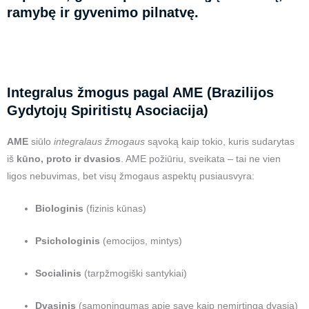
ramybę ir gyvenimo pilnatvę.
Integralus žmogus pagal AME (Brazilijos
Gydytojų Spiritistų Asociacija)
AME
siūlo
integralaus žmogaus
sąvoką kaip tokio, kuris sudarytas
iš
kūno, proto ir dvasios
. AME požiūriu, sveikata – tai ne vien
ligos nebuvimas, bet visų žmogaus aspektų pusiausvyra:
Biologinis
(fizinis kūnas)
Psichologinis
(emocijos, mintys)
Socialinis
(tarpžmogiški santykiai)
Dvasinis
(sąmoningumas apie save kaip nemirtingą dvasią)