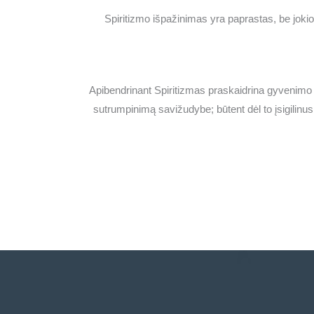
Spiritizmo išpažinimas yra paprastas, be jokio
Apibendrinant Spiritizmas praskaidrina gyvenimo si
sutrumpinimą savižudybe; būtent dėl to įsigilinusi