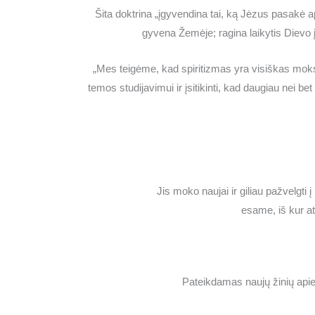
Šita doktrina „įgyvendina tai, ką Jėzus pasakė ap
gyvena Žemėje; ragina laikytis Dievo į
„Mes teigėme, kad spiritizmas yra visiškas mokslas
temos studijavimui ir įsitikinti, kad daugiau nei be
Jis moko naujai ir giliau pažvelgti
esame, iš kur at
Pateikdamas naujų žinių apie 