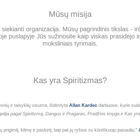
Mūsų misija
 siekianti organizacija. Mūsų pagrindinis tikslas - i
e puslapyje Jūs sužinosite kaip viskas prasidėjo ir
moksliniais tyrimais.
Kas yra Spiritizmas?
snių ir taisyklių visuma, išdėstyta
Allan Kardec
darbuose, kurie sud
lija pagal Spiritizmą, Dangus ir Pragaras, Pradžios knyga ir Kas yr
prigimtį, kilmę ir paskirtį, taip pat jų ryšius su kūniškuoju pasauliu.”