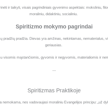
rinėti ir taikyti, visais pagrindiniais gyvenimo aspektais: moksliniu, filos
moraliniu, didaktiniu, socialiniu.
Spiritizmo mokymo pagrindai
ų pradžių pradžia. Dievas yra amžinas, nekintamas, nematerialus, vieni
geriausias.
su visomis mąstančiomis, gyvomis ir negyvomis, materialiomis ir ne
…
Spiritizmas Praktikoje
 yra nemokama, nes vadovaujasi moraliniu Evangelijos principu: „už dyk