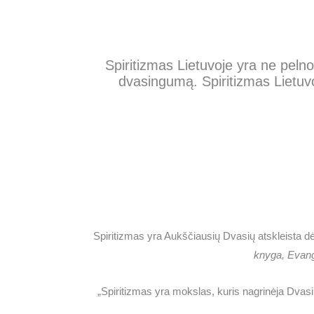
Spiritizmas Lietuvoje yra ne pelno
dvasingumą. Spiritizmas Lietuvoj
Spiritizmas yra Aukščiausių Dvasių atskleista dė
knyga, Evange
„Spiritizmas yra mokslas, kuris nagrinėja Dvasių 