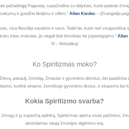
ie pažadėtąją Paguodą: supažindina su dalykais, kurie padeda žmogui su
sakymų ir guodžia tikėjimu ir viltimi.”
Allan Kardec
– (
Evangelija pag
, visa filosofija savaime ir savo. Todėl tie, kurie nori visapusiškai su
t koks kitas mokslas, jis negali būti išmoktas be įsipareigojimo.”
Allan
III – Metodika)
Ko Spiritizmas moko?
 į Dievą, pasaulį, žmoniją, Dvasias ir gyvenimo dėsnius, bei
paaiškina 
ėjome, kurlink einame, žemiškojo gyvenimo tikslus, ir skausmo bei k
Kokia Spiritizmo svarba?
žmogų ir jų supančią aplinką, Spiritizmas apima visas pažinimo, žmog
atverdamas naują žmonijos atgimimo erą.