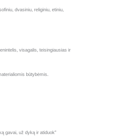
ofiniu, dvasiniu, religiniu, etiniu,
ntelis, visagalis, teisingiausias ir
materialiomis būtybėmis.
ą gavai, už dyką ir atiduok”