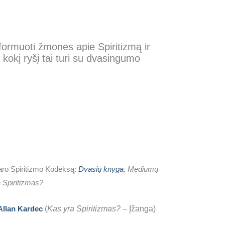
nformuoti žmones apie Spiritizmą ir
 kokį ryšį tai turi su dvasingumo
aro Spiritizmo Kodeksą:
Dvasių knyga
, Mediumų
a Spiritizmas?
Allan Kardec
(
Kas yra Spiritizmas?
– Įžanga)