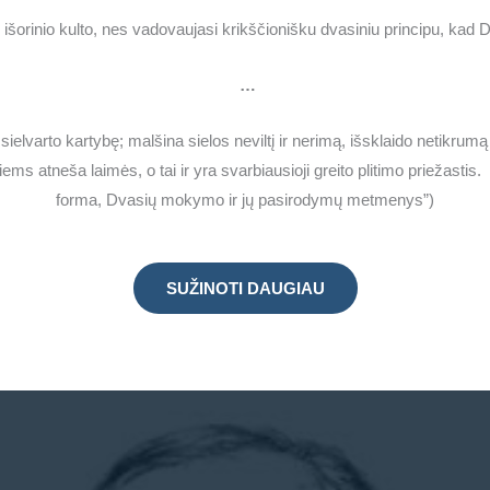
 išorinio kulto, nes vadovaujasi krikščionišku dvasiniu principu, kad D
…
elvarto kartybę; malšina sielos neviltį ir nerimą, išsklaido netikrumą 
ems atneša laimės, o tai ir yra svarbiausioji greito plitimo priežastis.
forma, Dvasių mokymo ir jų pasirodymų metmenys”)
SUŽINOTI DAUGIAU