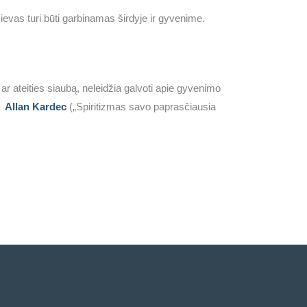
ievas turi būti garbinamas širdyje ir gyvenime.
ar ateities siaubą, neleidžia galvoti apie gyvenimo
Allan Kardec
(„Spiritizmas savo paprasčiausia