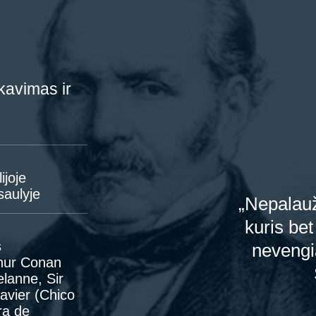
ikavimas ir
ijoje
saulyje
„Nepalauž
kuris be
s
nevengia
thur Conan
lanne, Sir
avier (Chico
ra de