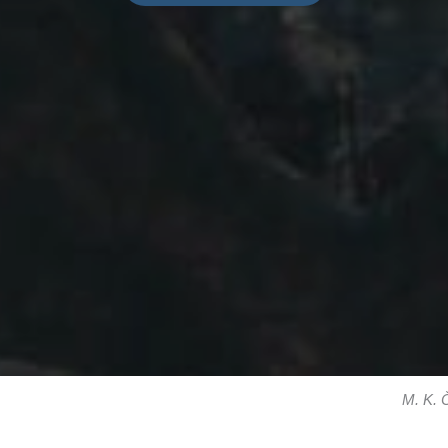
M. K. Č