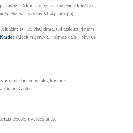
vokti, iš kur jis atėjo, kurlink eina ir kodėl jis
al Spiritizmą –
skyrius VI- 4 pastraipa)
sipažinti su juo, visų pirma, turi atsiduoti rimtam
 Kardec
(Mediumų knyga – pirmas dalis – skyrius
dvasinius klausimus toks, kas mes
ančių priežastis.
aus elgesio ir veiklos sritis,