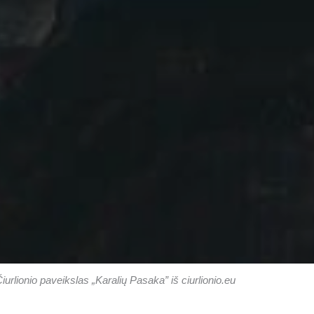
iurlionio paveikslas „Karalių Pasaka” iš ciurlionio.eu