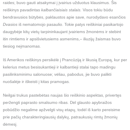
raides; buvo gauti atsakymai į įvairius užduotus klausimus. Šis
reiškinys pavadintas
kalbančiaisiais stalais.
Visos tokiu būdu
bendravusios būtybės, paklaustos apie save, nurodydavo esančios
Dvasios
iš nematomojo pasaulio. Tokie patys reiškiniai pasikartojo
daugybėje kitų vietų tarpininkaujant įvairiems žmonėms ir stebint
itin rimtiems ir apsišvietusiems asmenims,– iliuzijų žaismas buvo
tiesiog neįmanomas.
Iš Amerikos reiškinys persikėlė į Prancūziją ir likusią Europą, kur per
kelerius metus besisukantieji ir kalbantieji stalai tapo madingu
pasilinksminimu salonuose; vėliau, pabodus, jie buvo palikti
nuošalėje ir iškeisti į kitas pramogas.
Neilgai trukus pastebėtas naujas šio reiškinio aspektas, privertęs
peržengti paprasto smalsumo ribas. Dėl glausto apybraižos
pobūdžio negalime apžvelgti visų etapų, todėl iš karto pereisime
prie pačių charakteringiausių dalykų, patraukusių rimtų žmonių
dėmesį.