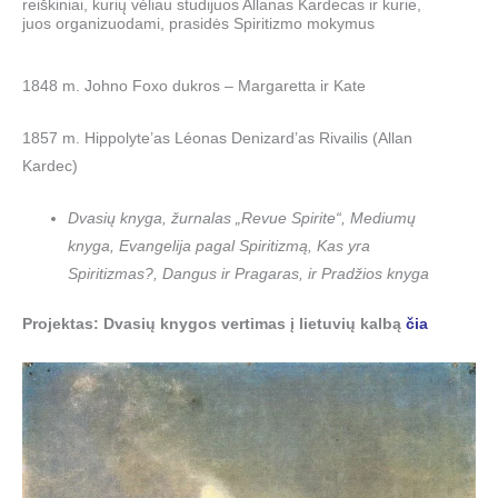
reiškiniai, kurių vėliau studijuos Allanas Kardecas ir kurie,
juos organizuodami, prasidės Spiritizmo mokymus
1848 m. Johno Foxo dukros – Margaretta ir Kate
1857 m. Hippolyte’as Léonas Denizard’as Rivailis (Allan
Kardec)
Dvasių knyga, žurnalas „Revue Spirite“, Mediumų
knyga, Evangelija pagal Spiritizmą, Kas yra
Spiritizmas?, Dangus ir Pragaras, ir Pradžios knyga
Projektas: Dvasių knygos vertimas į lietuvių kalbą
čia