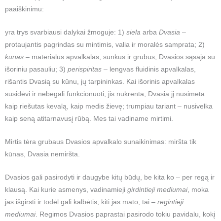
paaiškinimu:
yra trys svarbiausi dalykai žmoguje: 1)
siela
arba
Dvasia
–
protaujantis pagrindas su mintimis, valia ir moralės samprata; 2)
kūnas
– materialus apvalkalas, sunkus ir grubus, Dvasios sąsaja su
išoriniu pasauliu; 3)
perispiritas –
lengvas fluidinis apvalkalas,
rišantis Dvasią su kūnu, jų tarpininkas. Kai išorinis apvalkalas
susidėvi ir nebegali funkcionuoti, jis nukrenta, Dvasia jį nusimeta
kaip riešutas kevalą, kaip medis žievę; trumpiau tariant – nusivelka
kaip seną atitarnavusį rūbą. Mes tai vadiname mirtimi.
Mirtis tėra grubaus Dvasios apvalkalo sunaikinimas: miršta tik
kūnas, Dvasia nemiršta.
Dvasios gali pasirodyti ir daugybe kitų būdų, be kita ko – per regą ir
klausą. Kai kurie asmenys, vadinamieji
girdintieji mediumai
, moka
jas išgirsti ir todėl gali kalbėtis; kiti jas mato, tai –
regintieji
mediumai
. Regimos Dvasios paprastai pasirodo tokiu pavidalu, kokį