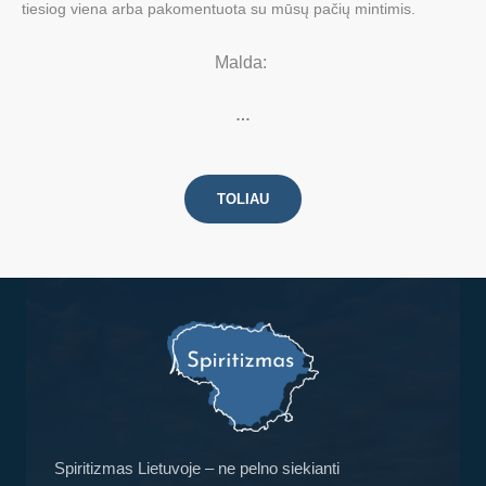
tiesiog viena arba pakomentuota su mūsų pačių mintimis.
Malda:
…
TOLIAU
Spiritizmas Lietuvoje – ne pelno siekianti