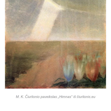
M. K. Čiurlionio paveikslas „Himnas” iš čiurlionis.eu