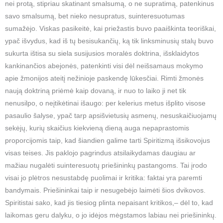
nei protą, stipriau skatinant smalsumą, o ne supratimą, patenkinus
savo smalsumą, bet nieko nesupratus, suinteresuotumas
sumažėjo. Viskas pasikeitė, kai priežastis buvo paaiškinta teoriškai,
ypač išvydus, kad iš tų besisukančių, ką tik linksminusių stalų buvo
sukurta ištisa su siela susijusios moralės doktrina, išsklaidytos
kankinančios abejonės, patenkinti visi dėl neišsamaus mokymo
apie žmonijos ateitį nežinioje paskendę lūkesčiai. Rimti žmonės
naują doktriną priėmė kaip dovaną, ir nuo to laiko ji net tik
nenusilpo, o neįtikėtinai išaugo: per kelerius metus išplito visose
pasaulio šalyse, ypač tarp apsišvietusių asmenų, nesuskaičiuojamų
sekėjų, kurių skaičius kiekvieną dieną auga nepaprastomis
proporcijomis taip, kad šiandien galime tarti Spiritizmą išsikovojus
visas teises. Jis paklojo pagrindus atsilaikydamas daugiau ar
mažiau nugalėti suinteresuotų priešininkų pastangoms. Tai įrodo
visai jo plėtros nesustabdę puolimai ir kritika: faktai yra paremti
bandymais. Priešininkai taip ir nesugebėjo laimėti šios dvikovos.
Spiritistai sako, kad jis tiesiog plinta nepaisant kritikos,– dėl to, kad
laikomas geru dalyku, o jo idėjos mėgstamos labiau nei priešininkų.