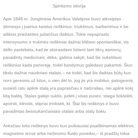
Spiritizmo istorija
Apie 1848 m. Jungtinėse Amerikos Valstijose buvo atkreiptas
dėmesys į įvairius keistus reiškinius: triukšmus, barbenimus ir be
aiškios priežasties judančius daiktus. Tokie nepaprasto
intensyvumo ir trukmės reiškiniai dažnai kildavo spontaniškai, vis
dėlto pastebėta, kad jie atsirasdavo būtent tam tikrų asmenų,
pavadintų
mediumais,
dėka; galima sakyti, kad šie sukeldavo
reiškinius kada panorėję, todėl bandymus galėdavo pakartoti. Šiuo
tikslu dažnai naudotasi stalais,– ne todėl, kad šis daiktas būtų kuo
nors geresnis už kitus, o vien dėl to, jog jis yra mobilus, patogesnis,
susėsti ratu aplink stalą yra paprasčiau ir natūraliau, nei aplink kokį
kitą baldą. Stalas galėjo suktis, judėti į visas puses, staiga šoktelėti,
apvirsti, kilnotis, stipriai trinksėti, kt. Štai šis reiškinys ir buvo
pavadintas
besisukančiaisiais stalais
arba
stalų šokiu
.
Anksčiau toks reiškinys buvo kuo puikiausiai paaiškinamas elektros,
magnetine srove arba nežinomo fluido poveikiu,– iš pradžių tokia