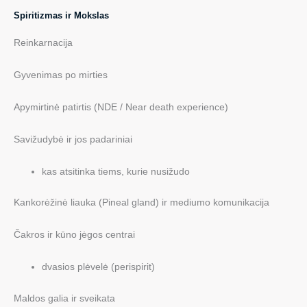
Spiritizmas ir Mokslas
Reinkarnacija
Gyvenimas po mirties
Apymirtinė patirtis (NDE / Near death experience)
Savižudybė ir jos padariniai
kas atsitinka tiems, kurie nusižudo
Kankorėžinė liauka (Pineal gland) ir mediumo komunikacija
Čakros ir kūno jėgos centrai
dvasios plėvelė (perispirit)
Maldos galia ir sveikata