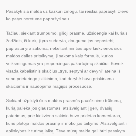
Pasakyti šia malda už kažkuri žmogų, tai reiškia paprašyti Dievo,
ko patys norėtume paprašyti sau.
Tačiau, siekiant trumpumo, gilioji prasmė, užsidengia kai kuriais
žodžiais, iš kurių ji yra sudaryta, dauguma jos nepastebi;
paprastai yra sakoma, nekeliant minties apie kiekvienos šios
maldos dalies pritaikymą; ji sakoma kaip formulė, kurios
veiksmingumas yra proporcingas pakartojimų skaičiui. Beveik
visada kabalistinis skaičius „trys, septyni ar devyni“ ateina iš
seno prietaringo įsitikinimo, kad dorybė buvo priskiriama
skaičiams ir naudojama magijos procesuose.
Siekiant užpildyti šios maldos prasmės paaiškinimo trūkumą,
kurią palieka jos glaustumas, atsižvelgiant į gerų dvasių
patarimus, prie kiekvieno sakinio buvo pridėtas komentaras,
kuris plėtoja maldos prasmę ir moko jos taikymo. Atsižvelgiant į
aplinkybes ir turimą laiką, Tėve mūsų malda gali būti pasakyta