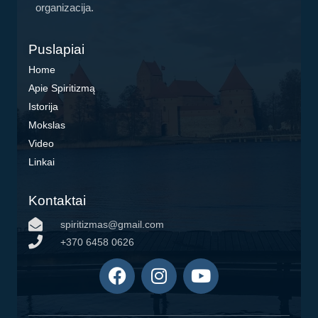
organizacija.
Puslapiai
Home
Apie Spiritizmą
Istorija
Mokslas
Video
Linkai
Kontaktai
spiritizmas@gmail.com
+370 6458 0626
F
I
Y
a
n
o
c
s
u