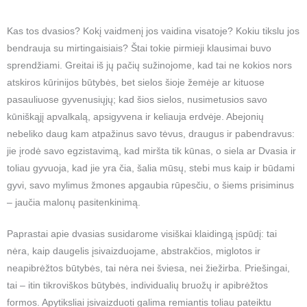
Kas tos dvasios? Kokį vaidmenį jos vaidina visatoje? Kokiu tikslu jos
bendrauja su mirtingaisiais? Štai tokie pirmieji klausimai buvo
sprendžiami. Greitai iš jų pačių sužinojome, kad tai ne kokios nors
atskiros kūrinijos būtybės, bet sielos šioje žemėje ar kituose
pasauliuose gyvenusiųjų; kad šios sielos, nusimetusios savo
kūniškąjį apvalkalą, apsigyvena ir keliauja erdvėje. Abejonių
nebeliko daug kam atpažinus savo tėvus, draugus ir pabendravus:
jie įrodė savo egzistavimą, kad miršta tik kūnas, o siela ar Dvasia ir
toliau gyvuoja, kad jie yra čia, šalia mūsų, stebi mus kaip ir būdami
gyvi, savo mylimus žmones apgaubia rūpesčiu, o šiems prisiminus
– jaučia malonų pasitenkinimą.
Paprastai apie dvasias susidarome visiškai klaidingą įspūdį: tai
nėra, kaip daugelis įsivaizduojame, abstrakčios, miglotos ir
neapibrėžtos būtybės, tai nėra nei šviesa, nei žiežirba. Priešingai,
tai – itin tikroviškos būtybės, individualių bruožų ir apibrėžtos
formos. Apytiksliai įsivaizduoti galima remiantis toliau pateiktu