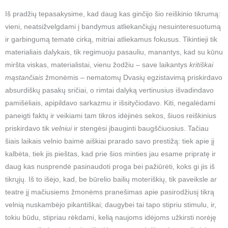
Iš pradžių tepasakysime, kad daug kas ginčijo šio reiškinio tikrumą:
vieni, neatsižvelgdami į bandymus atliekančiųjų nesuinteresuotumą
ir garbingumą tematė cirką, mitriai atliekamus fokusus. Tikintieji tik
materialiais dalykais, tik regimuoju pasauliu, manantys, kad su kūnu
miršta viskas, materialistai, vienu žodžiu – save laikantys
kritiškai
mąstančiais
žmonėmis – nematomų Dvasių egzistavimą priskirdavo
absurdiškų pasakų sričiai, o rimtai dalyką vertinusius išvadindavo
pamišėliais, apipildavo sarkazmu ir išsityčiodavo. Kiti, negalėdami
paneigti faktų ir veikiami tam tikros idėjinės sekos, šiuos reiškinius
priskirdavo tik
velniui
ir stengėsi įbauginti baugščiuosius. Tačiau
šiais laikais velnio baimė aiškiai prarado savo prestižą: tiek apie jį
kalbėta, tiek jis pieštas, kad prie šios minties jau esame pripratę ir
daug kas nusprendė pasinaudoti proga bei pažiūrėti, koks gi jis iš
tikrųjų. Iš to išėjo, kad, be būrelio bailių moteriškių, tik paveiksle ar
teatre jį mačiusiems žmonėms pranešimas apie pasirodžiusį tikrą
velnią nuskambėjo pikantiškai; daugybei tai tapo stipriu stimulu, ir,
tokiu būdu, stipriau rėkdami, kelią naujoms idėjoms užkirsti norėję