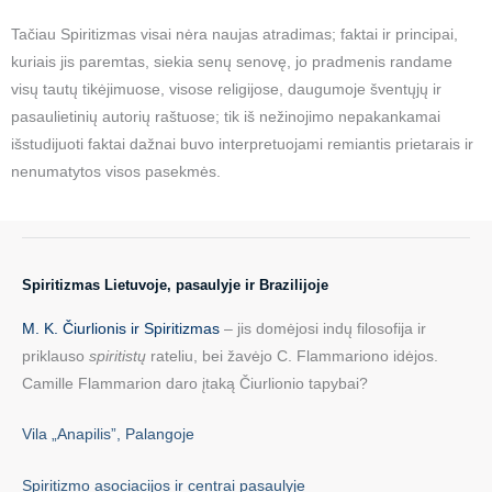
Tačiau Spiritizmas visai nėra naujas atradimas; faktai ir principai,
kuriais jis paremtas, siekia senų senovę, jo pradmenis randame
visų tautų tikėjimuose, visose religijose, daugumoje šventųjų ir
pasaulietinių autorių raštuose; tik iš nežinojimo nepakankamai
išstudijuoti faktai dažnai buvo interpretuojami remiantis prietarais ir
nenumatytos visos pasekmės.
Spiritizmas Lietuvoje, pasaulyje ir Brazilijoje
M. K. Čiurlionis ir Spiritizmas
– jis domėjosi indų filosofija ir
priklauso
spiritistų
rateliu, bei žavėjo C. Flammariono idėjos.
Camille Flammarion daro įtaką Čiurlionio tapybai?
Vila „Anapilis”, Palangoje
Spiritizmo asociacijos ir centrai pasaulyje