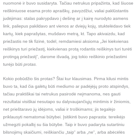
nuomonė ir buvo susidaryta. Tačiau netrukus pripažinta, kad šiuose
reiškiniuose esama proto apraiškų, pavyzdžiui, valiai paklūstantis
judėjimas: stalas pakrypdavo į dešinę ar į kairę nurodyto asmens
link, paliepus pakildavo ant vienos ar dviejų kojų, stuktelėdavo tiek
kartų, kiek paprašytas, mušdavo metrą, kt. Tapo akivaizdu, kad
priežastis ne tik fizinė, todėl, remdamiesi aksioma „Jei kiekvienas
reiškinys turi priežastį, kiekvienas protą rodantis reiškinys turi turėti
protingą priežastį“, darome išvadą, jog tokio reiškinio priežastimi
turėjo būti
protas
.
Kokio pobūdžio šis protas? Štai kur klausimas. Pirma kilusi mintis
buvo ta, kad čia galėtų būti mediumo ar padėjėjų proto atspindys,
tačiau praktiškai tai netrukus pasirodė neįmanoma, nes gauti
rezultatai visiškai nesutapo su dalyvaujančiųjų mintimis ir žiniomis,
net prieštaravo jų idėjoms, valiai ir troškimams; jis tegalėjo
priklausyti nematomai būtybei. Įsitikinti buvo paprasta: tereikėjo
užmegzti pokalbį su šia būtybe. Taip ir buvo padaryta sutartiniu
bilsnojimų skaičiumi, reiškiančiu „taip“ arba „ne“, arba abėcėlės