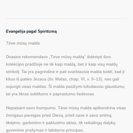
Evangelija pagal Spiritizmą
Tėve mūsų malda
Dvasios rekomendavo „Tėve mūsų maldą“ išdėstyti šios
kolekcijos pradžioje ne tik kaip maldą, bet ir kaip visų maldų
simbolį. Tai yra pagrindinė ir pati svarbiausia malda todėl, kad ji
kilusi iš paties Jėzaus (šv. Matas, chap. VI, v. 9–13), nes gali
sujungti visas maldas. Ši malda pasižymi tobuliausiu glaustumu,
tai yra tikras subtilumo ir paprastumo šedevras.
Nepaisant savo trumpumo, Tėve mūsų malda apibendrina visas
žmogaus pareigas prieš Dievą, prieš save ir savo artimą:
tikėjimo, garbinimo ir paklusimo aktas, tik reikalingų dalykų
gyvenime prašymas ir labdaros principas.