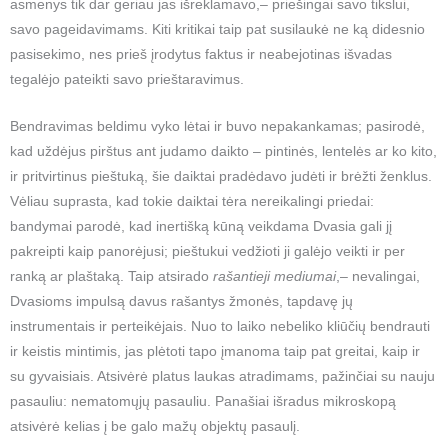
asmenys tik dar geriau jas išreklamavo,– priešingai savo tikslui,
savo pageidavimams. Kiti kritikai taip pat susilaukė ne ką didesnio
pasisekimo, nes prieš įrodytus faktus ir neabejotinas išvadas
tegalėjo pateikti savo prieštaravimus.
Bendravimas beldimu vyko lėtai ir buvo nepakankamas; pasirodė,
kad uždėjus pirštus ant judamo daikto – pintinės, lentelės ar ko kito,
ir pritvirtinus pieštuką, šie daiktai pradėdavo judėti ir brėžti ženklus.
Vėliau suprasta, kad tokie daiktai tėra nereikalingi priedai:
bandymai parodė, kad inertišką kūną veikdama Dvasia gali jį
pakreipti kaip panorėjusi; pieštukui vedžioti ji galėjo veikti ir per
ranką ar plaštaką. Taip atsirado
rašantieji
mediumai
,– nevalingai,
Dvasioms impulsą davus rašantys žmonės, tapdavę jų
instrumentais ir perteikėjais. Nuo to laiko nebeliko kliūčių bendrauti
ir keistis mintimis, jas plėtoti tapo įmanoma taip pat greitai, kaip ir
su gyvaisiais. Atsivėrė platus laukas atradimams, pažinčiai su nauju
pasauliu: nematomųjų pasauliu. Panašiai išradus mikroskopą
atsivėrė kelias į be galo mažų objektų pasaulį.