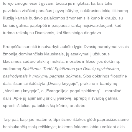
turėjo žmogui esant gyvam, tačiau jis miglotas; kartais toks
pavidalas visiškai panašus į gyvą būtybę, sukūrusios tokią įtikinamą
iliuziją kartais būdavo palaikomos žmonėmis iš kūno ir kraujo, su
kuriais galima paplepėti ir paspausti ranką neįsivaizduojant, kad
turima reikalų su Dvasiomis, kol šios staiga dingdavo.
Kruopščiai surinkti ir sutvarkyti aukšto lygio Dvasių nurodymai visais
žmoniją dominančiais klausimais, jų atsakymai į užduotus
klausimus sudaro atskirą mokslą, moralės ir filosofijos doktriną,
vadinamą
Spiritizmu.
Todėl Spiritizmas yra Dvasių egzistavimu,
pasirodymais ir mokymu pagrįsta doktrina
. Šios doktrinos filosofinė
dalis išsamiai išdėstyta „Dvasių knygoje“, praktinė ir bandymų –
„Mediumų knygoje“, o „Evangelijoje pagal spiritizmą“ – moralinė
dalis. Apie jų apimamų sričių įvairovę, aprėptį ir svarbą galima
spręsti iš toliau pateiktos šių kūrinių analizės.
Taip pat, kaip jau matėme, Spiritizmo ištakos glūdi paprasčiausiame
besisukančių stalų reiškinyje; tokiems faktams labiau veikiant akis