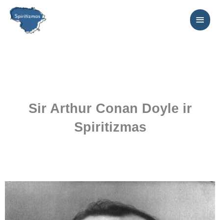
Pereiti
PAGR
prie
MEN
turinio
Sir Arthur Conan Doyle ir
Spiritizmas