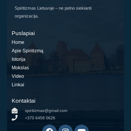
Spiritizmas Lietuvoje – ne pelno siekianti
organizacija.
Puslapiai
Home
Apie Spiritizmą
Istorija
Mokslas
Video
Linkai
Kontaktai
spiritizmas@gmail.com
+370 6458 0626
F
I
Y