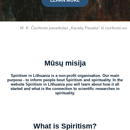
LEARN MORE
M. K. Čiurlionio paveikslas „Karalių Pasaka” iš ciurlionio.eu
Mūsų misija
Spiritism in Lithuania is a non-profit organisation. Our main
purpose - to inform people bout Spiritism and spirituality. In the
website Spiritism in Lithuania you will learn about how it all
started and what is the connection to scientific researches in
spirituality.
What is Spiritism?