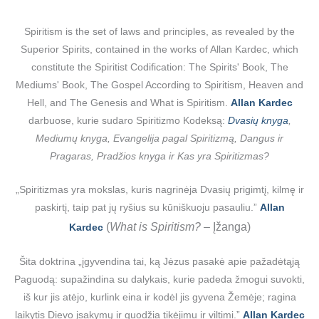
Spiritism is the set of laws and principles, as revealed by the
Superior Spirits, contained in the works of Allan Kardec, which
constitute the Spiritist Codification: The Spirits' Book, The
Mediums' Book, The Gospel According to Spiritism, Heaven and
Hell, and The Genesis and What is Spiritism.
Allan Kardec
darbuose, kurie sudaro Spiritizmo Kodeksą:
Dvasių knyga
,
Mediumų knyga, Evangelija pagal Spiritizmą, Dangus ir
Pragaras, Pradžios knyga ir Kas yra Spiritizmas?
„Spiritizmas yra mokslas, kuris nagrinėja Dvasių prigimtį, kilmę ir
paskirtį, taip pat jų ryšius su kūniškuoju pasauliu.”
Allan
(
What is Spiritism?
– Įžanga)
Kardec
Šita doktrina „įgyvendina tai, ką Jėzus pasakė apie pažadėtąją
Paguodą: supažindina su dalykais, kurie padeda žmogui suvokti,
iš kur jis atėjo, kurlink eina ir kodėl jis gyvena Žemėje; ragina
laikytis Dievo įsakymų ir guodžia tikėjimu ir viltimi.”
Allan Kardec