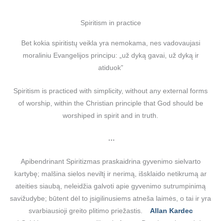
Spiritism in practice
Bet kokia spiritistų veikla yra nemokama, nes vadovaujasi
moraliniu Evangelijos principu: „už dyką gavai, už dyką ir
atiduok”
Spiritism is practiced with simplicity, without any external forms
of worship, within the Christian principle that God should be
worshiped in spirit and in truth.
…
Apibendrinant Spiritizmas praskaidrina gyvenimo sielvarto
kartybę; malšina sielos neviltį ir nerimą, išsklaido netikrumą ar
ateities siaubą, neleidžia galvoti apie gyvenimo sutrumpinimą
savižudybe; būtent dėl to įsigilinusiems atneša laimės, o tai ir yra
svarbiausioji greito plitimo priežastis.
Allan Kardec