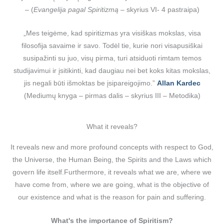
– (
Evangelija pagal Spiritizmą –
skyrius VI- 4 pastraipa)
„Mes teigėme, kad spiritizmas yra visiškas mokslas, visa
filosofija savaime ir savo. Todėl tie, kurie nori visapusiškai
susipažinti su juo, visų pirma, turi atsiduoti rimtam temos
studijavimui ir įsitikinti, kad daugiau nei bet koks kitas mokslas,
jis negali būti išmoktas be įsipareigojimo.”
Allan Kardec
(Mediumų knyga – pirmas dalis – skyrius III – Metodika)
What it reveals?
It reveals new and more profound concepts with respect to God,
the Universe, the Human Being, the Spirits and the Laws which
govern life itself.Furthermore, it reveals what we are, where we
have come from, where we are going, what is the objective of
our existence and what is the reason for pain and suffering.
What's the importance of Spiritism?