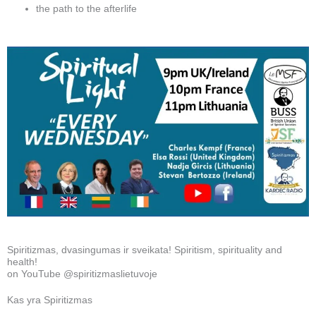
the path to the afterlife
Spiritizmas, dvasingumas ir sveikata! Spiritism, spirituality and
health!
on YouTube @spiritizmaslietuvoje
Kas yra Spiritizmas